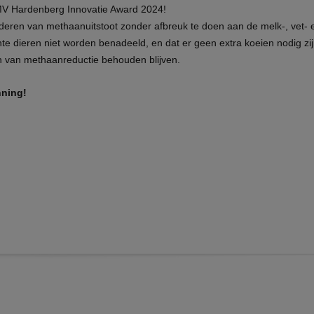
oor de RMV Hardenberg Innovatie Award 2024!
nderen van methaanuitstoot zonder afbreuk te doen aan de melk-, vet- 
iënte dieren niet worden benadeeld, en dat er geen extra koeien nodig zi
 van methaanreductie behouden blijven.
nning!