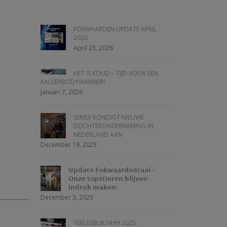
FOKWAARDEN UPDATE APRIL
2026
April 23, 2026
HET IS KOUD – TIJD VOOR EEN
KALVERBODYWARMER!
Januari 7, 2026
SEMEX KONDIGT NIEUWE
n
DOCHTERONDERNEMING IN
NEDERLAND AAN
December 19, 2025
𝗨𝗽𝗱𝗮𝘁𝗲 𝗙𝗼𝗸𝘄𝗮𝗮𝗿𝗱𝗲𝗱𝗿𝗮𝗮𝗶 –
𝗢𝗻𝘇𝗲 𝘁𝗼𝗽𝘀𝘁𝗶𝗲𝗿𝗲𝗻 𝗯𝗹𝗶𝗷𝘃𝗲𝗻
𝗶𝗻𝗱𝗿𝘂𝗸 𝗺𝗮𝗸𝗲𝗻!
December 3, 2025
TERUGBLIK HHH 2025