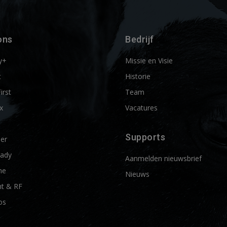
ons
Bedrijf
y+
Missie en Visie
t
Historie
First
Team
x
Vacatures
Supports
ier
ady
Aanmelden nieuwsbrief
me
Nieuws
t & RF
os