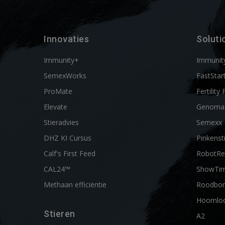
Innovaties
Soluti
Immunity+
Immunit
SemexWorks
FastStar
ProMate
Fertility 
Elevate
Genoma
Stieradvies
Semexx
DHZ KI Cursus
Pinkenst
Calf's First Feed
RobotRe
CAL24™
ShowTi
Methaan efficiëntie
Roodbon
Hoornlo
Stieren
A2