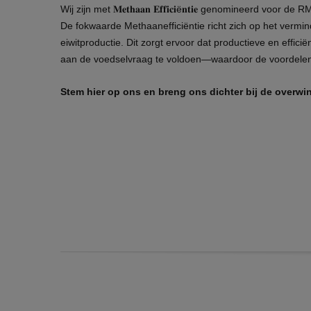
Wij zijn met 𝐌𝐞𝐭𝐡𝐚𝐚𝐧 𝐄𝐟𝐟𝐢𝐜𝐢ë𝐧𝐭𝐢𝐞 genomineerd v
De fokwaarde Methaanefficiëntie richt zich op het vermi
eiwitproductie. Dit zorgt ervoor dat productieve en effic
aan de voedselvraag te voldoen—waardoor de voordelen
Stem hier op ons en breng ons dichter bij de overwi