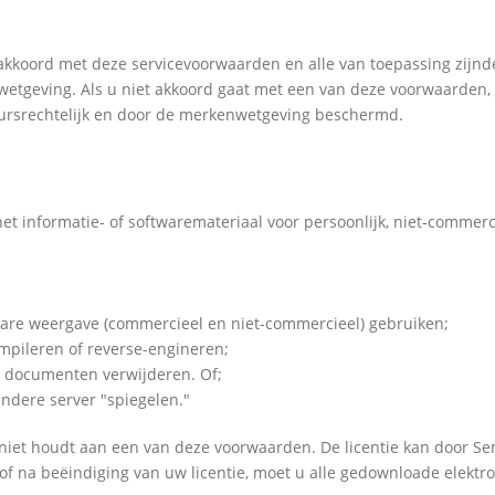
akkoord met deze servicevoorwaarden en alle van toepassing zijnde
wetgeving. Als u niet akkoord gaat met een van deze voorwaarden, 
ursrechtelijk en door de merkenwetgeving beschermd.
et informatie- of softwaremateriaal voor persoonlijk, niet-commer
are weergave (commercieel en niet-commercieel) gebruiken;
mpileren of reverse-engineren;
 documenten verwijderen. Of;
ndere server "spiegelen."
h niet houdt aan een van deze voorwaarden. De licentie kan door
f na beëindiging van uw licentie, moet u alle gedownloade elektr