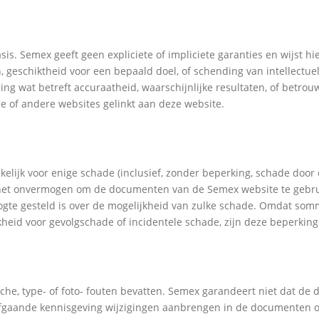
s. Semex geeft geen expliciete of impliciete garanties en wijst hier
, geschiktheid voor een bepaald doel, of schending van intellect
ing wat betreft accuraatheid, waarschijnlijke resultaten, of betr
e of andere websites gelinkt aan deze website.
elijk voor enige schade (inclusief, zonder beperking, schade door d
f het onvermogen om de documenten van de Semex website te gebru
ogte gesteld is over de mogelijkheid van zulke schade. Omdat som
kheid voor gevolgschade of incidentele schade, zijn deze beperking
, type- of foto- fouten bevatten. Semex garandeert niet dat de d
orafgaande kennisgeving wijzigingen aanbrengen in de documenten 