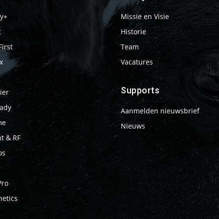
y+
Missie en Visie
t
Historie
First
Team
x
Vacatures
Supports
ier
ady
Aanmelden nieuwsbrief
me
Nieuws
t & RF
os
Pro
netics