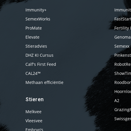
Immunity+
Immunit
SemexWorks
FastStar
ProMate
Fertility 
Elevate
Genoma
Stieradvies
Semexx
DHZ KI Cursus
Pinkenst
Calf's First Feed
RobotRe
CAL24™
ShowTi
Methaan efficiëntie
Roodbon
Hoornlo
Stieren
A2
Grazing
Melkvee
Swissge
Vleesvee
Embryo's