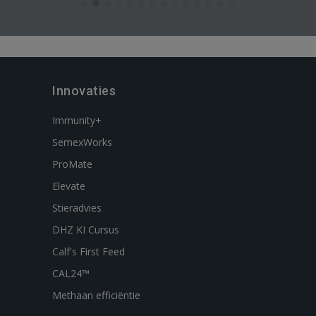
Innovaties
Immunity+
SemexWorks
ProMate
Elevate
Stieradvies
DHZ KI Cursus
Calf's First Feed
CAL24™
Methaan efficiëntie