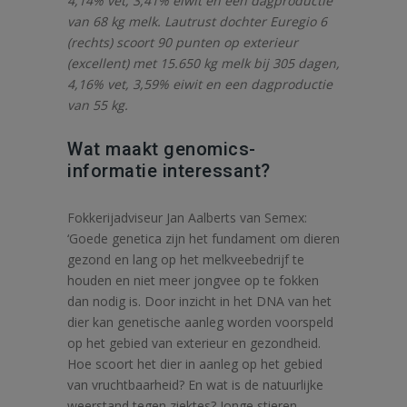
4,14% vet, 3,41% eiwit en een dagproductie
van 68 kg melk. Lautrust dochter Euregio 6
(rechts) scoort 90 punten op exterieur
(excellent) met 15.650 kg melk bij 305 dagen,
4,16% vet, 3,59% eiwit en een dagproductie
van 55 kg.
Wat maakt genomics-
informatie interessant?
Fokkerijadviseur Jan Aalberts van Semex:
‘Goede genetica zijn het fundament om dieren
gezond en lang op het melkveebedrijf te
houden en niet meer jongvee op te fokken
dan nodig is. Door inzicht in het DNA van het
dier kan genetische aanleg worden voorspeld
op het gebied van exterieur en gezondheid.
Hoe scoort het dier in aanleg op het gebied
van vruchtbaarheid? En wat is de natuurlijke
weerstand tegen ziektes? Jonge stieren