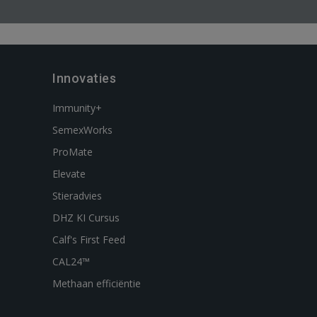
Innovaties
Immunity+
SemexWorks
ProMate
Elevate
Stieradvies
DHZ KI Cursus
Calf's First Feed
CAL24™
Methaan efficiëntie