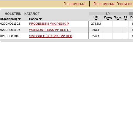
Голштинська
Голштинська Геномакс
HOLSTEIN - КАТАЛОГ
LPI
LPI
Прод
Проч.
ЗЗ
П
КС(сперми)
Назва
0200HO11102
PROGENESIS WIKIPEDIA P
2782M
0200HO11126
WORMONT RUSS PP-RED-ET
2641
0200HO11066
SWISSBEC JACKPOT PP RED
2494