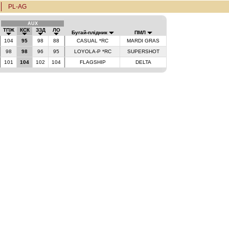
PL-AG
AUX
ТПЖ
КСК
ЗЗД
ЛО
Бугай-плідник
ПМЛ
104
95
98
88
CASUAL *RC
MARDI GRAS
98
98
96
95
LOYOLA-P *RC
SUPERSHOT
101
104
102
104
FLAGSHIP
DELTA