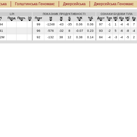
ська
Голштинська Геномакс
Джерсейська
Джерсейська Геномакс
LPI
ПОКАЗНИК ПРОДУКТИВНОСТІ
ОЗНАКИ БУДОВИ ТІЛА
PI
Прод
Проч.
ЗЗ
Повт
М
Ж
Б
%Ж
%Б
Дост
Тип
МС
Кін
МС
Кр
94
99
-1248
-43
-35
0.06
0.06
97
-1
1
-4
-6
7
41
96
-576
-32
8
-0.07
0.23
93
-2
5
-6
-8
-4
82M
92
-132
38
12
0.38
0.14
84
-4
-3
-4
-5
2