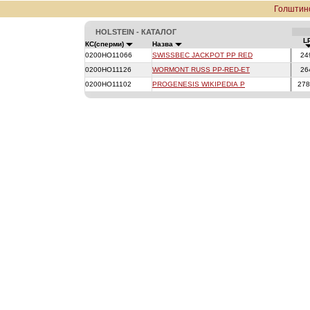
Голштин
HOLSTEIN - КАТАЛОГ
L
КС(сперми)
Назва
0200HO11066
SWISSBEC JACKPOT PP RED
24
0200HO11126
WORMONT RUSS PP-RED-ET
26
0200HO11102
PROGENESIS WIKIPEDIA P
27