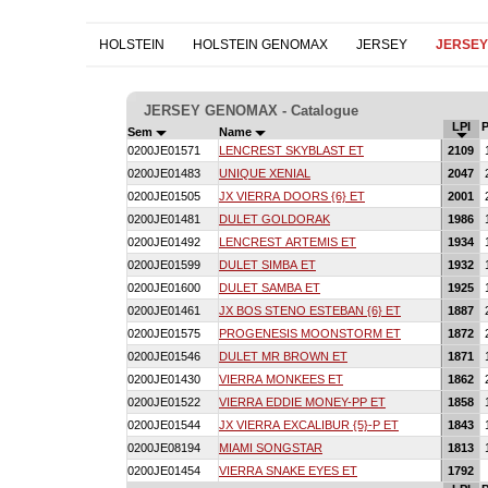
HOLSTEIN
HOLSTEIN GENOMAX
JERSEY
JERSE
JERSEY GENOMAX - Catalogue
LPI
Sem
Name
0200JE01571
LENCREST SKYBLAST ET
2109
0200JE01483
UNIQUE XENIAL
2047
0200JE01505
JX VIERRA DOORS {6} ET
2001
0200JE01481
DULET GOLDORAK
1986
0200JE01492
LENCREST ARTEMIS ET
1934
0200JE01599
DULET SIMBA ET
1932
0200JE01600
DULET SAMBA ET
1925
0200JE01461
JX BOS STENO ESTEBAN {6} ET
1887
0200JE01575
PROGENESIS MOONSTORM ET
1872
0200JE01546
DULET MR BROWN ET
1871
0200JE01430
VIERRA MONKEES ET
1862
0200JE01522
VIERRA EDDIE MONEY-PP ET
1858
0200JE01544
JX VIERRA EXCALIBUR {5}-P ET
1843
0200JE08194
MIAMI SONGSTAR
1813
0200JE01454
VIERRA SNAKE EYES ET
1792