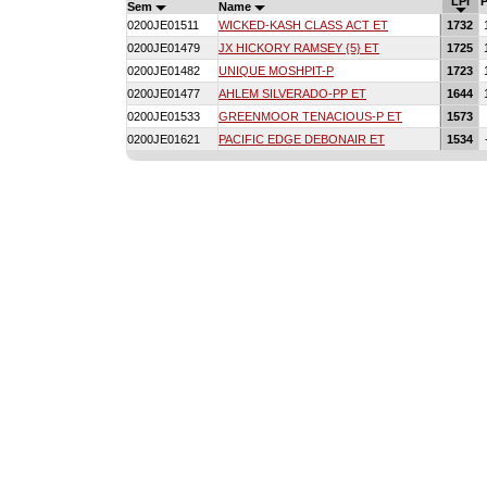
LPI
Sem
Name
0200JE01511
WICKED-KASH CLASS ACT ET
1732
0200JE01479
JX HICKORY RAMSEY {5} ET
1725
0200JE01482
UNIQUE MOSHPIT-P
1723
0200JE01477
AHLEM SILVERADO-PP ET
1644
0200JE01533
GREENMOOR TENACIOUS-P ET
1573
0200JE01621
PACIFIC EDGE DEBONAIR ET
1534