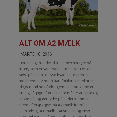
ALT OM A2 MÆLK
MARTS 16, 2016
Har du lagt mærke til at Semex har tyre på
listen, som er varemærket med A2. Det er
vidst på tide at oplyse hvad dette præcist
indebærer. A2 mælk kan forklares med at en
slags trend hos forbrugerne. Forbrugerne er
stadig på jagt efter sundere måder at spise og
drikke på, og det tyder på at der kommer
mere efterspørgsel på A2 mælk fremfor
”almindelig” A1 mælk. I Australien og New
Zealand har de i årevis drukket A2 mælk, og