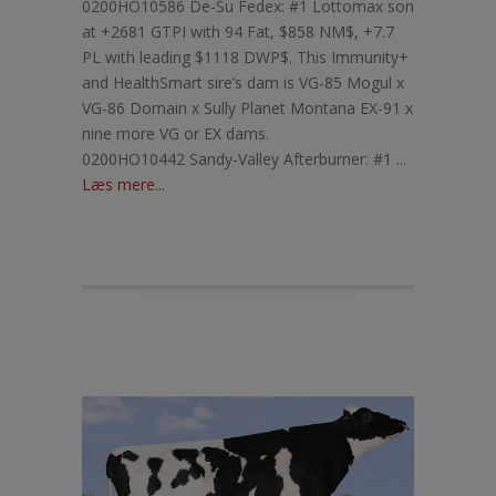
0200HO10586 De-Su Fedex: #1 Lottomax son
at +2681 GTPI with 94 Fat, $858 NM$, +7.7
PL with leading $1118 DWP$. This Immunity+
and HealthSmart sire’s dam is VG-85 Mogul x
VG-86 Domain x Sully Planet Montana EX-91 x
nine more VG or EX dams.
0200HO10442 Sandy-Valley Afterburner: #1 ...
Læs mere...