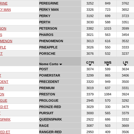
RINE
PEREGRINE
3252
849
3762
KY MAN
PERKY MAN
3326
723
3652
PERKY
3192
699
3723
PERTH
3030
588
3351
SON
PETERSON
3382
1015
3599
S
PHAROS
3021
563
3454
OMENON
PHENOMENON
3013
616
3532
PLE
PINEAPPLE
3026
550
3333
ET
PORSCHE
3076
532
3237
GTPI
NM$
LPI
Nome Corto
POST
3074
599
3634
T
POWERSTAR
3299
865
3406
DENT
PRECEDENT
3320
949
3500
UM
PREMIUM
3019
637
3331
ON
PRESTON
3379
1084
3924
OGUE
PROLOGUE
2945
570
3292
ED-ET
PRONZE-RED
3029
330
3479
T
PURSUIT
3000
565
3379
SPARK
QUEENSPARK
2922
686
3332
RAGE
3087
503
3669
RED-ET
RANGER-RED
2950
409
3506