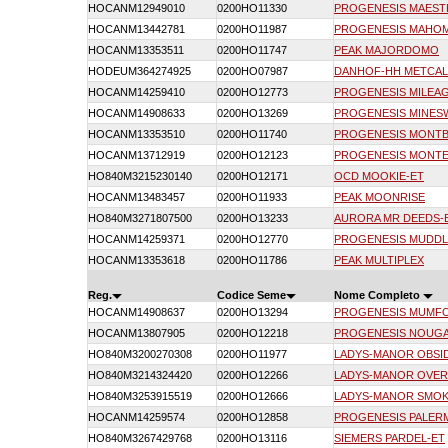
HOCANM12949010
0200HO11330
PROGENESIS MAES
HOCANM13442781
0200HO11987
PROGENESIS MAHO
HOCANM13353511
0200HO11747
PEAK MAJORDOMO
HODEUM364274925
0200HO07987
DANHOF-HH METCAL
HOCANM14259410
0200HO12773
PROGENESIS MILEA
HOCANM14908633
0200HO13269
PROGENESIS MINES
HOCANM13353510
0200HO11740
PROGENESIS MONT
HOCANM13712919
0200HO12123
PROGENESIS MONTE
HO840M3215230140
0200HO12171
OCD MOOKIE-ET
HOCANM13483457
0200HO11933
PEAK MOONRISE
HO840M3271807500
0200HO13233
AURORA MR DEEDS-
HOCANM14259371
0200HO12770
PROGENESIS MUDDL
HOCANM13353618
0200HO11786
PEAK MULTIPLEX
Reg.
Codice Seme
Nome Completo
HOCANM14908637
0200HO13294
PROGENESIS MUMF
HOCANM13807905
0200HO12218
PROGENESIS NOUG
HO840M3200270308
0200HO11977
LADYS-MANOR OBSID
HO840M3214324420
0200HO12266
LADYS-MANOR OVER
HO840M3253915519
0200HO12666
LADYS-MANOR SMOK
HOCANM14259574
0200HO12858
PROGENESIS PALER
HO840M3267429768
0200HO13116
SIEMERS PARDEL-ET