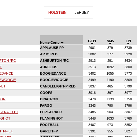
HOLSTEIN
JERSEY
GTPI
NM$
LPI
Nome Corto
P
APPLAUSE-PP
2901
379
3739
ARJO RED
3002
377
3920
RTON *RC
ASHBURTON *RC
2913
291
3634
T
AURELIUS
3513
1092
3800
IEDANCE
BOOGIEDANCE
3402
1055
3773
IEWOOGIE
BOOGIEWOOGIE
3499
1190
3869
-ET
CANDLELIGHT-P RED
3037
465
3790
COOPS
3016
397
3977
RON
DINATRON
3478
1139
3750
FARGO
3343
790
3796
GERALD-ET
FITZGERALD
3485
904
3807
NGHOT
FLAMINGHOT
3448
1033
3760
FOOTBALL
3407
973
3852
TH-P-ET
GARETH-P
3391
955
3827