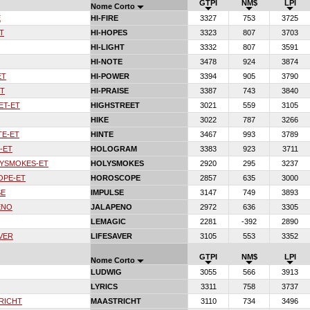
GTPI
NM$
LPI
Nome Corto
E
HI-FIRE
3327
753
3725
T
HI-HOPES
3323
807
3703
HI-LIGHT
3332
807
3591
HI-NOTE
3478
924
3874
ET
HI-POWER
3394
905
3790
ET
HI-PRAISE
3387
743
3840
ET-ET
HIGHSTREET
3021
559
3105
HIKE
3022
787
3266
TE-ET
HINTE
3467
993
3789
-ET
HOLOGRAM
3383
923
3711
YSMOKES-ET
HOLYSMOKES
2920
295
3237
OPE-ET
HOROSCOPE
2857
635
3000
SE
IMPULSE
3147
749
3893
ENO
JALAPENO
2972
636
3305
LEMAGIC
2281
-392
2890
VER
LIFESAVER
3105
553
3352
GTPI
NM$
LPI
Nome Corto
LUDWIG
3055
566
3913
LYRICS
3311
758
3737
RICHT
MAASTRICHT
3110
734
3496