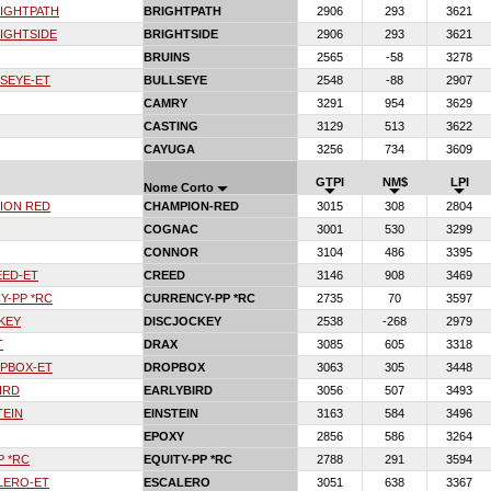
IGHTPATH
BRIGHTPATH
2906
293
3621
IGHTSIDE
BRIGHTSIDE
2906
293
3621
BRUINS
2565
-58
3278
SEYE-ET
BULLSEYE
2548
-88
2907
CAMRY
3291
954
3629
CASTING
3129
513
3622
CAYUGA
3256
734
3609
GTPI
NM$
LPI
Nome Corto
ION RED
CHAMPION-RED
3015
308
2804
COGNAC
3001
530
3299
CONNOR
3104
486
3395
ED-ET
CREED
3146
908
3469
-PP *RC
CURRENCY-PP *RC
2735
70
3597
KEY
DISCJOCKEY
2538
-268
2979
T
DRAX
3085
605
3318
PBOX-ET
DROPBOX
3063
305
3448
IRD
EARLYBIRD
3056
507
3493
TEIN
EINSTEIN
3163
584
3496
EPOXY
2856
586
3264
P *RC
EQUITY-PP *RC
2788
291
3594
LERO-ET
ESCALERO
3051
638
3367