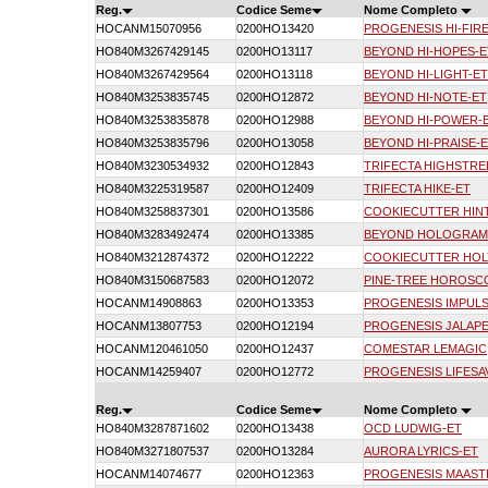
Reg.
Codice Seme
Nome Completo
HOCANM15070956
0200HO13420
PROGENESIS HI-FIR
HO840M3267429145
0200HO13117
BEYOND HI-HOPES-E
HO840M3267429564
0200HO13118
BEYOND HI-LIGHT-ET
HO840M3253835745
0200HO12872
BEYOND HI-NOTE-ET
HO840M3253835878
0200HO12988
BEYOND HI-POWER-
HO840M3253835796
0200HO13058
BEYOND HI-PRAISE-
HO840M3230534932
0200HO12843
TRIFECTA HIGHSTRE
HO840M3225319587
0200HO12409
TRIFECTA HIKE-ET
HO840M3258837301
0200HO13586
COOKIECUTTER HIN
HO840M3283492474
0200HO13385
BEYOND HOLOGRAM
HO840M3212874372
0200HO12222
COOKIECUTTER HOL
HO840M3150687583
0200HO12072
PINE-TREE HOROSC
HOCANM14908863
0200HO13353
PROGENESIS IMPUL
HOCANM13807753
0200HO12194
PROGENESIS JALAP
HOCANM120461050
0200HO12437
COMESTAR LEMAGIC
HOCANM14259407
0200HO12772
PROGENESIS LIFESA
Reg.
Codice Seme
Nome Completo
HO840M3287871602
0200HO13438
OCD LUDWIG-ET
HO840M3271807537
0200HO13284
AURORA LYRICS-ET
HOCANM14074677
0200HO12363
PROGENESIS MAAST