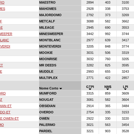
TRO
MAESTRO
2894
403
3100
MES
MAHOMES
2928
338
3753
MAJORDOMO
2792
373
3269
F
METCALF
3088
582
3662
GE
MILEAGE
2945
690
3553
WEEPER
MINESWEEPER
3442
992
3744
BLANC
MONTBLANC
2977
639
3417
VERDI
MONTEVERDI
3205
848
3774
MOOKIE
3031
506
3319
MOONRISE
3032
760
3205
ET
MR DEEDS
3282
825
3595
E
MUDDLE
2993
655
3243
MULTIPLEX
2771
422
2857
GTPI
NM$
LPI
Nome Corto
ORD
MUMFORD
3315
859
3609
AT
NOUGAT
3081
582
3604
IAN-ET
OBSIDIAN
2914
365
3484
DO-ET
OVERDO
2754
335
3153
E OWEN-ET
OWEN
2922
330
3220
MO
PALERMO
3021
563
3454
PARDEL
3221
903
3528