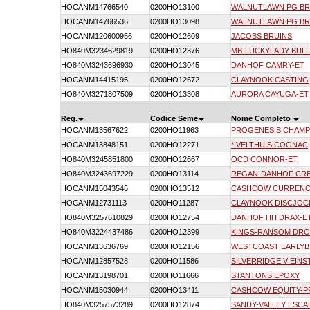
HOCANM14766540
0200HO13100
WALNUTLAWN PG BR
HOCANM14766536
0200HO13098
WALNUTLAWN PG BR
HOCANM120600956
0200HO12609
JACOBS BRUINS
HO840M3234629819
0200HO12376
MB-LUCKYLADY BULL
HO840M3243696930
0200HO13045
DANHOF CAMRY-ET
HOCANM14415195
0200HO12672
CLAYNOOK CASTING
HO840M3271807509
0200HO13308
AURORA CAYUGA-ET
Reg.
Codice Seme
Nome Completo
HOCANM13567622
0200HO11963
PROGENESIS CHAMP
HOCANM13848151
0200HO12271
* VELTHUIS COGNAC
HO840M3245851800
0200HO12667
OCD CONNOR-ET
HO840M3243697229
0200HO13114
REGAN-DANHOF CRE
HOCANM15043546
0200HO13512
CASHCOW CURRENCY
HOCANM12731113
0200HO11287
CLAYNOOK DISCJOC
HO840M3257610829
0200HO12754
DANHOF HH DRAX-E
HO840M3224437486
0200HO12399
KINGS-RANSOM DRO
HOCANM13636769
0200HO12156
WESTCOAST EARLYB
HOCANM12857528
0200HO11586
SILVERRIDGE V EINS
HOCANM13198701
0200HO11666
STANTONS EPOXY
HOCANM15030944
0200HO13411
CASHCOW EQUITY-P
HO840M3257573289
0200HO12874
SANDY-VALLEY ESCA