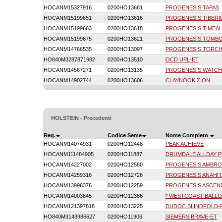
HOCANM15327916
0200HO13681
PROGENESIS TAPAS
HOCANM15199651
0200HO13616
PROGENESIS TIBERI
HOCANM15199663
0200HO13618
PROGENESIS TIMEAL
HOCANM15199675
0200HO13621
PROGENESIS TOMB
HOCANM14766535
0200HO13097
PROGENESIS TORCH
HO840M3287871982
0200HO13510
OCD UPL-ET
HOCANM14567271
0200HO13135
PROGENESIS WATC
HOCANM14902744
0200HO13606
CLAYNOOK ZION
HOLSTEIN - Precedenti
Reg.
Codice Seme
Nome Completo
HOCANM14074931
0200HO12448
PEAK ACHIEVE
HOCANM111484905
0200HO11887
DRUMDALE ALLDAY P
HOCANM14227002
0200HO12580
PROGENESIS AMBRO
HOCANM14259316
0200HO12726
PROGENESIS ANAHIT
HOCANM13996376
0200HO12259
PROGENESIS ASCEN
HOCANM14003845
0200HO12386
* WESTCOAST BALL
HOCANM121397818
0200HO13225
DUDOC BLINDFOLD-
HO840M3143986627
0200HO11906
SIEMERS BRAVE-ET