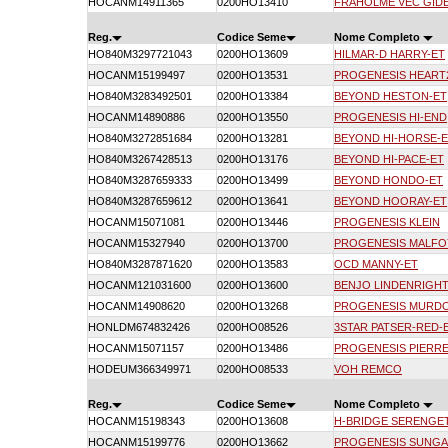
HOCANM14911365
0200HO13410
FRAHOLME VEC GID
Reg.
Codice Seme
Nome Completo
HO840M3297721043
0200HO13609
HILMAR-D HARRY-ET
HOCANM15199497
0200HO13531
PROGENESIS HEART
HO840M3283492501
0200HO13384
BEYOND HESTON-ET
HOCANM14890886
0200HO13550
PROGENESIS HI-END
HO840M3272851684
0200HO13281
BEYOND HI-HORSE-
HO840M3267428513
0200HO13176
BEYOND HI-PACE-ET
HO840M3287659333
0200HO13499
BEYOND HONDO-ET
HO840M3287659612
0200HO13641
BEYOND HOORAY-ET
HOCANM15071081
0200HO13446
PROGENESIS KLEIN
HOCANM15327940
0200HO13700
PROGENESIS MALFO
HO840M3287871620
0200HO13583
OCD MANNY-ET
HOCANM121031600
0200HO13600
BENJO LINDENRIGHT
HOCANM14908620
0200HO13268
PROGENESIS MURD
HONLDM674832426
0200HO08526
3STAR PATSER-RED-
HOCANM15071157
0200HO13486
PROGENESIS PIERRE
HODEUM366349971
0200HO08533
VOH REMCO
Reg.
Codice Seme
Nome Completo
HOCANM15198343
0200HO13608
H-BRIDGE SERENGET
HOCANM15199776
0200HO13662
PROGENESIS SUNGA