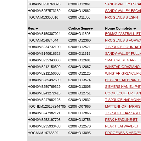
HO840M3250769326
0200HO12861
SANDY-VALLEY ESCA
HO840M3257573139
0200HO12862
SANDY-VALLEY ESCA
HOCANM13353810
0200HO11850
PROGENESIS ESPN
Reg.
Codice Seme
Nome Completo
HO840M3150307024
0200HO11505
BOMAZ FASTBALL-ET
HOCANM14074644
0200HO12360
PROGENESIS FORW
HO840M3234732100
0200HO12571
T-SPRUCE FOUNDAT
HO840M3140616328
0200HO11319
SANDY-VALLEY FULL
HO840M3235343033
0200HO12601
* MATCREST GARFIE
HO840M3212150599
0200HO12087
WINSTAR GRAZIANO
HO840M3212150603
0200HO12125
WINSTAR GREYCUP-
HO840M3285492599
0200HO13574
BEYOND HALBRAN-E
HO840M3250769329
0200HO13005
SIEMERS HANIEL-P-E
HO840M3243272415
0200HO12751
COOKIECUTTER HAN
HO840M3247982125
0200HO12832
T-SPRUCE HARMONY
HOCHEM120157244705
0200HO07966
MATTENHOF HARRIS
HO840M3247982121
0200HO12866
T-SPRUCE HAZZARD
HO840M3252197703
0200HO12756
PEAK HEADLINE-ET
HO840M3235933433
0200HO12570
PEAK HEATWAVE-ET
HOCANM14766529
0200HO13095
PROGENESIS HEAVE