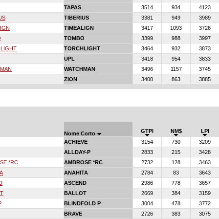
TAPAS
3514
934
4123
US
TIBERIUS
3381
949
3989
IGN
TIMEALIGN
3417
1093
3726
O
TOMBO
3399
988
3997
LIGHT
TORCHLIGHT
3464
932
3873
UPL
3418
954
3833
HMAN
WATCHMAN
3496
1157
3745
ZION
3400
863
3885
GTPI
NM$
LPI
Nome Corto
ACHIEVE
3154
730
3209
ALLDAY-P
2833
215
3428
SE *RC
AMBROSE *RC
2732
128
3463
A
ANAHITA
2784
83
3643
D
ASCEND
2986
778
3657
OT
BALLOT
2669
384
3159
P
BLINDFOLD P
3004
478
3772
BRAVE
2726
383
3075