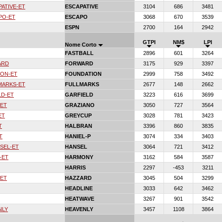
PATIVE-ET
ESCAPATIVE
3104
686
3481
PO-ET
ESCAPO
3068
670
3539
ESPN
2700
164
2942
GTPI
NM$
LPI
Nome Corto
FASTBALL
2896
601
3264
ARD
FORWARD
3175
929
3397
ION-ET
FOUNDATION
2999
758
3492
MARKS-ET
FULLMARKS
2677
148
2662
LD-ET
GARFIELD
3223
616
3699
-ET
GRAZIANO
3050
727
3564
ET
GREYCUP
3028
781
3423
T
HALBRAN
3396
860
3835
T
HANIEL-P
3074
334
3403
SEL-ET
HANSEL
3064
721
3412
-ET
HARMONY
3162
584
3587
HARRIS
2297
-453
3211
-ET
HAZZARD
3045
504
3299
HEADLINE
3033
642
3462
HEATWAVE
3267
901
3542
NLY
HEAVENLY
3457
1108
3864