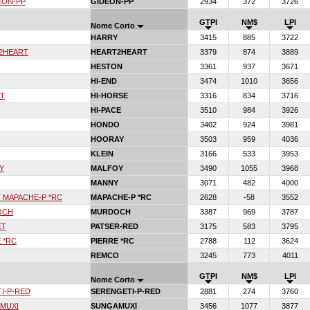
EON-PP
GIDEON-PP
2934
372
3726
GTPI
NM$
LPI
Nome Corto
HARRY
3415
885
3722
2HEART
HEART2HEART
3379
874
3889
HESTON
3361
937
3671
HI-END
3474
1010
3656
ET
HI-HORSE
3316
834
3716
HI-PACE
3510
984
3926
HONDO
3402
924
3981
HOORAY
3503
959
4036
KLEIN
3166
533
3953
Y
MALFOY
3490
1055
3968
MANNY
3071
482
4000
 MAPACHE-P *RC
MAPACHE-P *RC
2628
-58
3552
OCH
MURDOCH
3387
969
3787
ET
PATSER-RED
3175
583
3795
 *RC
PIERRE *RC
2788
112
3624
REMCO
3245
773
4011
GTPI
NM$
LPI
Nome Corto
I-P-RED
SERENGETI-P-RED
2881
274
3760
MUXI
SUNGAMUXI
3456
1077
3877