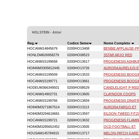
HOLSTEIN - Attivi
Reg.
Codice Seme
Nome Completo
HOCANM14845679
0200HO13408
BENBIE APPLAUSE-P
HONLDM626958279
0200HO08523
3STAR ARJO RED
HOCANM15199658
0200HO13617
PROGENESIS ASHBU
HO840M3305812445
0200HO13726
AURORA AURELIUS-E
HOCANM15199509
0200HO13533
PROGENESIS BOOG
HOCANM15199771
0200HO13661
PROGENESIS BOOG
HODEUM366349501
0200HO08529
CANDLELIGHT P-RED
HOCANM14902731
0200HO13605
CLAYNOOK COOPS
HOCANM15199766
0200HO13659
PROGENESIS DINAT
HO840M3271807514
0200HO13113
AURORA FARGO-ET
HO840M3294618681
0200HO13597
EILDON-TWEED FITZ
HOCANM15199721
0200HO13632
PROGENESIS FLAMI
HO840M3285652452
0200HO13505
OCD FOOTBALL-ET
HOUSAM145784915
0200HO13717
MELON-PATCH GARE