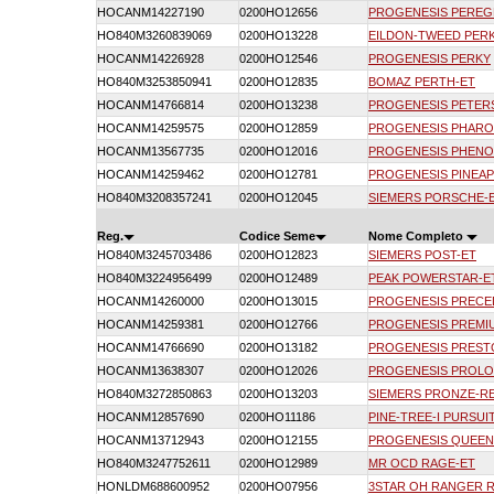
HOCANM14227190
0200HO12656
PROGENESIS PEREG
HO840M3260839069
0200HO13228
EILDON-TWEED PER
HOCANM14226928
0200HO12546
PROGENESIS PERKY
HO840M3253850941
0200HO12835
BOMAZ PERTH-ET
HOCANM14766814
0200HO13238
PROGENESIS PETER
HOCANM14259575
0200HO12859
PROGENESIS PHARO
HOCANM13567735
0200HO12016
PROGENESIS PHEN
HOCANM14259462
0200HO12781
PROGENESIS PINEAP
HO840M3208357241
0200HO12045
SIEMERS PORSCHE-
Reg.
Codice Seme
Nome Completo
HO840M3245703486
0200HO12823
SIEMERS POST-ET
HO840M3224956499
0200HO12489
PEAK POWERSTAR-E
HOCANM14260000
0200HO13015
PROGENESIS PRECE
HOCANM14259381
0200HO12766
PROGENESIS PREMI
HOCANM14766690
0200HO13182
PROGENESIS PREST
HOCANM13638307
0200HO12026
PROGENESIS PROL
HO840M3272850863
0200HO13203
SIEMERS PRONZE-R
HOCANM12857690
0200HO11186
PINE-TREE-I PURSUI
HOCANM13712943
0200HO12155
PROGENESIS QUEEN
HO840M3247752611
0200HO12989
MR OCD RAGE-ET
HONLDM688600952
0200HO07956
3STAR OH RANGER 