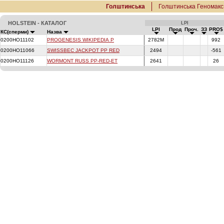
Голштинська
Голштинська Геномакс
HOLSTEIN - КАТАЛОГ
LPI
LPI
Прод
Проч.
ЗЗ
PRO$
КС(сперми)
Назва
0200HO11102
PROGENESIS WIKIPEDIA P
2782M
992
0200HO11066
SWISSBEC JACKPOT PP RED
2494
-561
0200HO11126
WORMONT RUSS PP-RED-ET
2641
26