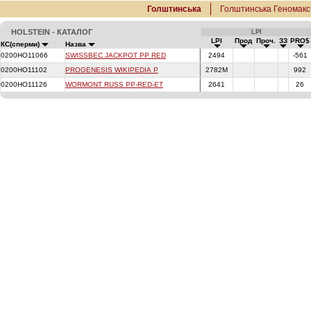
Голштинська
Голштинська Геномакс
HOLSTEIN - КАТАЛОГ
LPI
LPI
Прод
Проч.
ЗЗ
PRO$
КС(сперми)
Назва
0200HO11066
SWISSBEC JACKPOT PP RED
2494
-561
0200HO11102
PROGENESIS WIKIPEDIA P
2782M
992
0200HO11126
WORMONT RUSS PP-RED-ET
2641
26