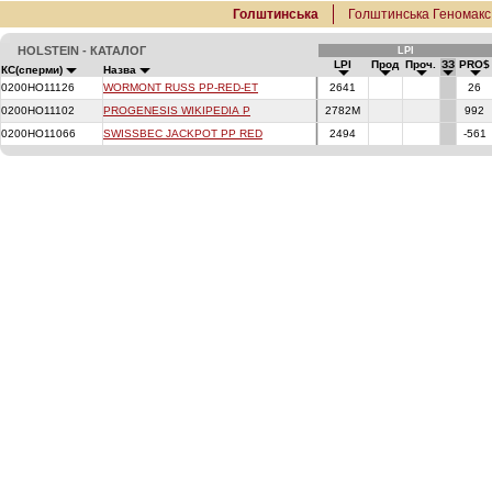
Голштинська
Голштинська Геномакс
HOLSTEIN - КАТАЛОГ
LPI
LPI
Прод
Проч.
ЗЗ
PRO$
КС(сперми)
Назва
0200HO11126
WORMONT RUSS PP-RED-ET
2641
26
0200HO11102
PROGENESIS WIKIPEDIA P
2782M
992
0200HO11066
SWISSBEC JACKPOT PP RED
2494
-561