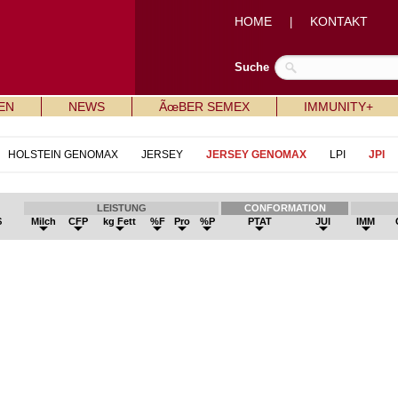
HOME
KONTAKT
|
Suche
EN
NEWS
ÃœBER SEMEX
IMMUNITY+
HOLSTEIN GENOMAX
JERSEY
JERSEY GENOMAX
LPI
JPI
LEISTUNG
CONFORMATION
$
Milch
CFP
kg Fett
%F
Pro
%P
PTAT
JUI
IMM