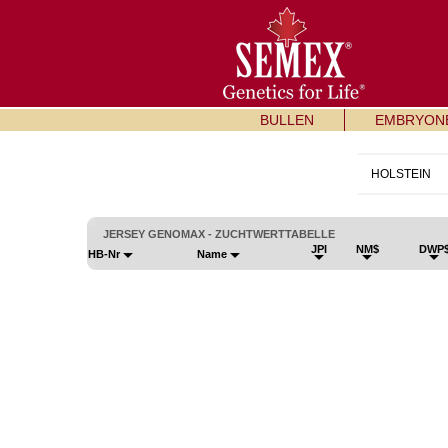
BULLEN
EMBRYON
HOLSTEIN
JERSEY GENOMAX - ZUCHTWERTTABELLE
JPI
NM$
DWP
HB-Nr
Name