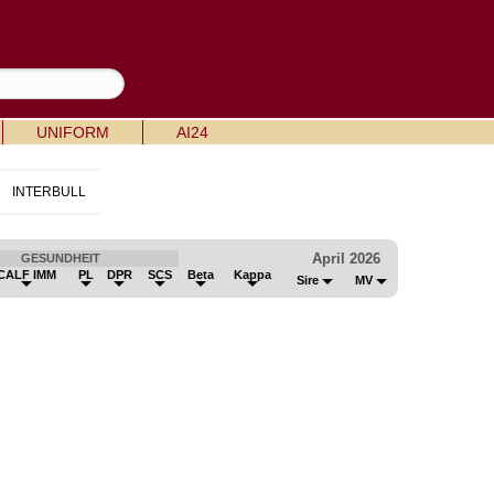
UNIFORM
AI24
INTERBULL
April 2026
GESUNDHEIT
CALF IMM
PL
DPR
SCS
Beta
Kappa
Sire
MV