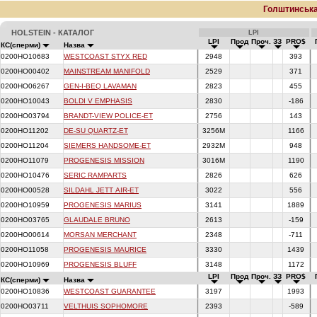
Голштинськ
HOLSTEIN - КАТАЛОГ
LPI
LPI
Прод
Проч.
ЗЗ
PRO$
КС(сперми)
Назва
0200HO10683
WESTCOAST STYX RED
2948
393
0200HO00402
MAINSTREAM MANIFOLD
2529
371
0200HO06267
GEN-I-BEQ LAVAMAN
2823
455
0200HO10043
BOLDI V EMPHASIS
2830
-186
0200HO03794
BRANDT-VIEW POLICE-ET
2756
143
0200HO11202
DE-SU QUARTZ-ET
3256M
1166
0200HO11204
SIEMERS HANDSOME-ET
2932M
948
0200HO11079
PROGENESIS MISSION
3016M
1190
0200HO10476
SERIC RAMPARTS
2826
626
0200HO00528
SILDAHL JETT AIR-ET
3022
556
0200HO10959
PROGENESIS MARIUS
3141
1889
0200HO03765
GLAUDALE BRUNO
2613
-159
0200HO00614
MORSAN MERCHANT
2348
-711
0200HO11058
PROGENESIS MAURICE
3330
1439
0200HO10969
PROGENESIS BLUFF
3148
1172
LPI
Прод
Проч.
ЗЗ
PRO$
КС(сперми)
Назва
0200HO10836
WESTCOAST GUARANTEE
3197
1993
0200HO03711
VELTHUIS SOPHOMORE
2393
-589