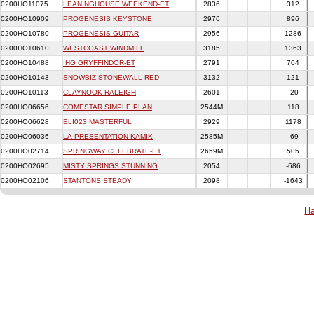
0200HO11075
LEANINGHOUSE WEEKEND-ET
2836
312
0200HO10909
PROGENESIS KEYSTONE
2976
896
0200HO10780
PROGENESIS GUITAR
2956
1286
0200HO10610
WESTCOAST WINDMILL
3185
1363
0200HO10488
IHG GRYFFINDOR-ET
2791
704
0200HO10143
SNOWBIZ STONEWALL RED
3132
121
0200HO10113
CLAYNOOK RALEIGH
2601
-20
0200HO06656
COMESTAR SIMPLE PLAN
2544M
118
0200HO06628
ELI023 MASTERFUL
2929
1178
0200HO06036
LA PRESENTATION KAMIK
2585M
-69
0200HO02714
SPRINGWAY CELEBRATE-ET
2659M
505
0200HO02695
MISTY SPRINGS STUNNING
2054
-686
0200HO02106
STANTONS STEADY
2098
-1643
На