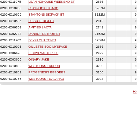
0200HO11075
LEANINGHOUSE WEEKEND-ET
2836
9
0200HO10986
CLAYNOOK FIGARO
3267M
9
0200HO10695
STANTONS SIXPACK-ET
3122M
9
0200HO10586
DE-SU FEDEX-ET
2842
9
0200HO06308
AMITIES LACTA
2741
9
0200HO02783
DANHOF DETROIT-ET
2452M
9
0200HO11202
DE-SU QUARTZ-ET
3256M
9
0200HO10003
GILLETTE SGO MYSPACE
2686
9
0200HO06628
ELI023 MASTERFUL
2929
9
0200HO03659
GINARY JAKE
2339
9
0200HO10892
WESTCOAST ARDOR
3290
9
0200HO10861
PROGENESIS BEEGEES
3166
9
0200HO10755
WESTCOAST GALAHAD
3023
9
На