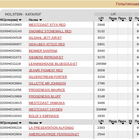
Голштинськ
HOLSTEIN - КАТАЛОГ
LPI
LPI
Прод
Проч.
ЗЗ
П
КС(сперми)
Назва
0200HO10683
WESTCOAST STYX RED
2948
9
0200HO10143
SNOWBIZ STONEWALL RED
3132
9
0200HO00528
SILDAHL JETT AIR-ET
3022
9
0200HO06657
GEN-I-BEQ ATTICO RED
2901
9
0200HO02981
BENNER SANTANA
3040
9
0200HO11072
SIEMERS RIPROAR-ET
3170
9
0200HO11119
LEANINGHOUSE BLUEGOLD-ET
2959M
9
0200HO06658
JEANRI PIGMENT RED
3009
9
0200HO10532
SILVERSTREAM PORTER
3104
9
0200HO03864
GILLETTE MR JOHNSON
2786
9
0200HO11058
PROGENESIS MAURICE
3330
9
0200HO10969
PROGENESIS BLUFF
3148
9
0200HO10915
WESTCOAST YAMASKA
3466
9
0200HO10831
WESTCOAST CAYDEN
3346M
9
0200HO10043
BOLDI V EMPHASIS
2830
9
LPI
Прод
Проч.
ЗЗ
П
КС(сперми)
Назва
0200HO06224
LA PRESENTATION ALFONSO
2393
9
0200HO02804
AMERICAN-PRIDE PENTAGON-ET
2544
9