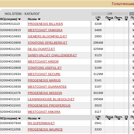
Голштинськ
HOLSTEIN - КАТАЛОГ
LPI
LPI
Прод
Проч.
ЗЗ
П
КС(сперми)
Назва
0200HO11110
PROGENESIS BILLIKEN
3248
0200HO10915
WESTCOAST YAMASKA
3466
0200HO10693
SIEMERS BLOOMFIELD-ET
2993
0200HO10806
STANTONS SPIELBERG-ET
2964M
0200HO11202
DE-SU QUARTZ-ET
3256M
0200HO11028
SANDY-VALLEY CHALLENGER-ET
3123
0200HO10892
WESTCOAST ARDOR
3290
0200HO10808
STANTONS USEFUL-ET
3199
0200HO10934
WESTCOAST SECURE
3129M
0200HO10959
PROGENESIS MARIUS
3141
0200HO10836
WESTCOAST GUARANTEE
3197
0200HO11079
PROGENESIS MISSION
3016M
0200HO11119
LEANINGHOUSE BLUEGOLD-ET
2959M
0200HO11043
PROGENESIS PROSPEROUS
3023
0200HO10932
WESTCOAST ANKARA
3117
LPI
Прод
Проч.
ЗЗ
П
КС(сперми)
Назва
0200HO07846
RH SUPERMAN-ET
2941
0200HO11058
PROGENESIS MAURICE
3330