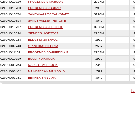
0200HO10820
PROGENESIS MARQUIS
2977M
0200HO10780
PROGENESIS GUITAR
2956
0200HO10574
SANDY-VALLEY CALVON-ET
3128M
0200HO10854
SANDY-VALLEY PISTON-ET
3045
0200HO10797
PROGENESIS DEFINITE
3233M
0200HO10694
SIEMERS U-BEST-ET
2963M
0200HO06628
ELI023 MASTERFUL
2929
0200HO02743
STANTONS PILGRIM
2537
0200HO11102
PROGENESIS WIKIPEDIA P
2782M
0200HO10259
BOLDI V ARMOUR
2955
0200HO03753
MARBRI FACEBOOK
2363
0200HO00402
MAINSTREAM MANIFOLD
2529
0200HO02981
BENNER SANTANA
3040
На